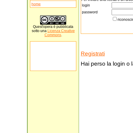
home
login
password
riconosci
Quest'
opera
è pubblicata
sotto una
Licenza Creative
Commons
.
Registrati
Hai perso la login o