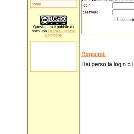
home
login
password
riconosci
Quest'
opera
è pubblicata
sotto una
Licenza Creative
Commons
.
Registrati
Hai perso la login o