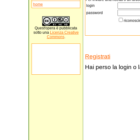
home
login
password
riconosci
Quest'
opera
è pubblicata
sotto una
Licenza Creative
Commons
.
Registrati
Hai perso la login o