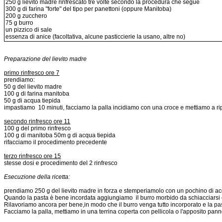
250 g lievito madre rinfrescato tre volte secondo la procedura che segue
300 g di farina "forte" del tipo per panettoni (oppure Manitoba)
200 g zucchero
75 g burro
un pizzico di sale
essenza di anice (facoltativa, alcune pasticcierie la usano, altre no)
Preparazione del lievito madre
primo rinfresco ore 7
prendiamo:
50 g del lievito madre
100 g di farina manitoba
50 g di acqua tiepida
impastiamo 10 minuti, facciamo la palla incidiamo con una croce e mettiamo a ri
secondo rinfresco ore 11
100 g del primo rinfresco
100 g di manitoba 50m g di acqua tiepida
rifacciamo il procedimento precedente
terzo rinfresco ore 15
stesse dosi e procedimento del 2 rinfresco
Esecuzione della ricetta:
prendiamo 250 g del lievito madre in forza e stemperiamolo con un pochino di ac
Quando la pasta è bene incordata aggiungiamo il burro morbido da schiacciarsi con
Rilavoriamo ancora per bene,in modo che il burro venga tutto incorporato e la past
Facciamo la palla, mettiamo in una terrina coperta con pellicola o l'apposito pan