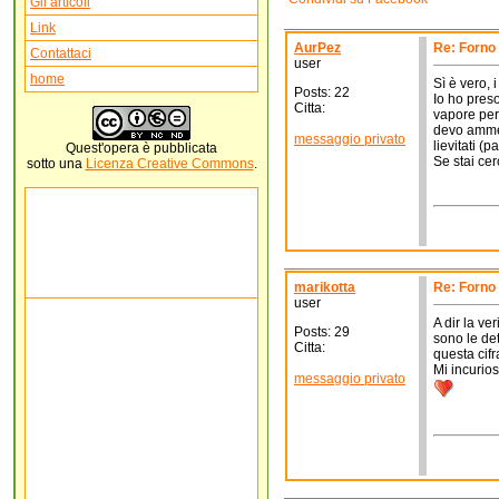
Gli articoli
Link
AurPez
Re: Forno
Contattaci
user
home
Sì è vero, 
Posts: 22
Io ho pres
Citta:
vapore per
devo ammet
messaggio privato
lievitati (p
Quest'
opera
è pubblicata
Se stai ce
sotto una
Licenza Creative Commons
.
marikotta
Re: Forno
user
A dir la ve
Posts: 29
sono le det
Citta:
questa cif
Mi incurios
messaggio privato