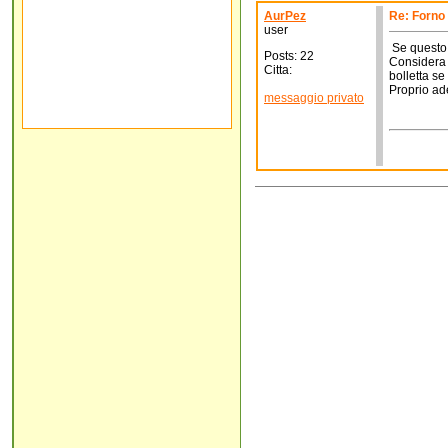
AurPez
Re: Forno
user
Se questo è
Posts: 22
Considera c
Citta:
bolletta s
Proprio ade
messaggio privato