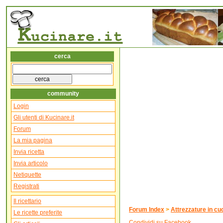
cerca
community
Login
Gli utenti di Kucinare.it
Forum
La mia pagina
Invia ricetta
Invia articolo
Netiquette
Registrati
Il ricettario
Forum Index
>
Attrezzature in cu
Le ricette preferite
Condividi su Facebook