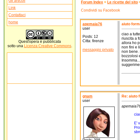
Gli articoli
Forum Index
>
Le ricette del sito
Link
Condividi su Facebook
Contattaci
home
apemaia76
aiuto forma
user
ciao a tutt
Posts: 12
riuscita a 
Citta: firenze
Quest'
opera
è pubblicata
allora ho 
sotto una
Licenza Creative Commons
.
non fini e 
messaggio privato
non bene. p
bozzolosi e 
Insomma...
suggerimen
gnam
Re: aiuto 
user
apemaia76 
cia
E' 
Pro
sbr