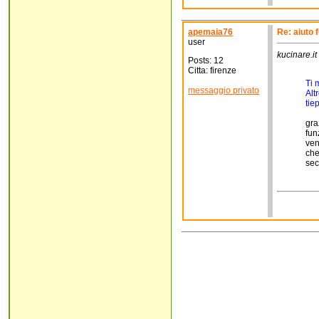
apemaia76
Re: aiuto 
user
kucinare.it 
Posts: 12
Citta: firenze
Ti m
messaggio privato
Alt
tie
gra
fun
ven
che
sec