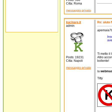
Posts: 398
Citta: Roma
messaggio privato
kucinare.it
Re: aiuto 
admin
apemaia76 
Ins
ave
Ti metto il 
Posts: 19231
Altro accor
Citta: Napoli
bollente!
messaggio privato
la
webmas
Titty