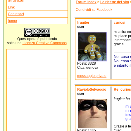
Gli articoli
Forum Index
>
Le ricette del sito
Link
Condividi su Facebook
Contattaci
home
frugiter
curiosi
user
mi attira c
mi piace pr
Quest'
opera
è pubblicata
interessan
sotto una
Licenza Creative Commons
.
grazie
No, cosa 
No, cosa s
Posts: 3328
e intanto i
Citta: genova
messaggio privato
RavioloSelvaggio
Re: curios
user
frugiter ha 
mi 
mi 
int
gra
Grazie a te
Posts: 1445
Ciao!