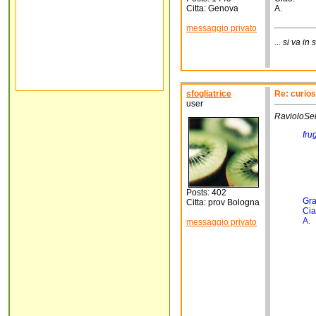
Citta: Genova
A.
messaggio privato
... si va in
sfogliatrice
Re: curios
user
RavioloSel
frug
Posts: 402
Gra
Citta: prov Bologna
Cia
A.
messaggio privato