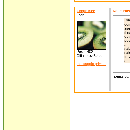
sfogliatrice
Re: curios
user
Rav
con
sia
il 
det
pos
anc
sal
Posts: 402
sal
Citta: prov Bologna
tro
anc
messaggio privato
nonna iva