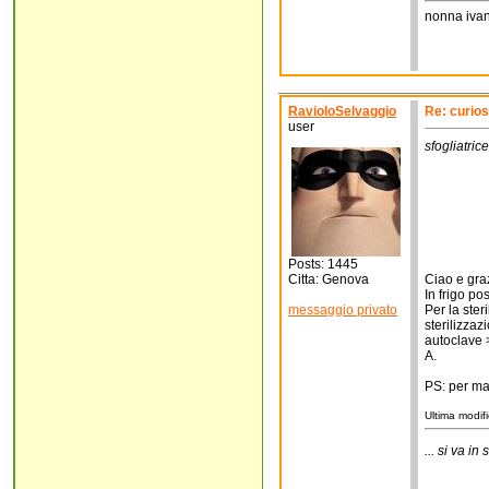
nonna iva
RavioloSelvaggio
Re: curios
user
sfogliatrice
Posts: 1445
Citta: Genova
Ciao e gra
In frigo p
messaggio privato
Per la ster
sterilizzaz
autoclave
A.
PS: per mag
Ultima modif
... si va in