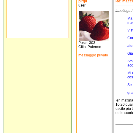
pirgu
Re: macchi
user
labottega h
Ma 
mac
Vis
Com
Posts: 303
aiu
Citta: Palermo
Già
messaggio privato
Sto
acc
Mi 
cos
Se 
gra
Ieri mattin
10,20 quan
uscito più 
delle scort