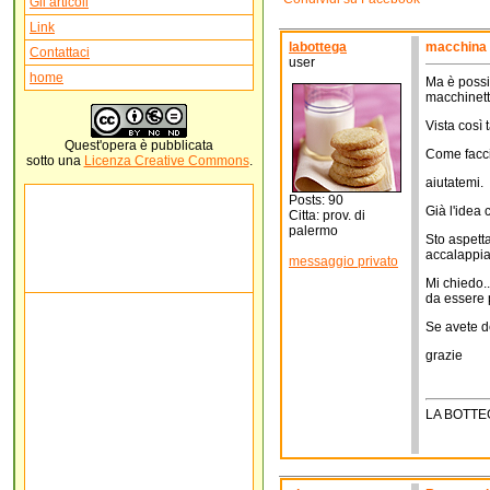
Gli articoli
Link
labottega
macchina p
Contattaci
user
home
Ma è possib
macchinet
Vista così
Quest'
opera
è pubblicata
Come facci
sotto una
Licenza Creative Commons
.
aiutatemi.
Posts: 90
Già l'idea 
Citta: prov. di
palermo
Sto aspett
accalappia
messaggio privato
Mi chiedo..
da essere p
Se avete de
grazie
LA BOTTE