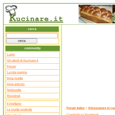
cerca
community
Login
Gli utenti di Kucinare.it
Forum
La mia pagina
Invia ricetta
Invia articolo
Netiquette
Registrati
Il ricettario
Forum Index
>
Attrezzature in cu
Le ricette preferite
Condividi su Facebook