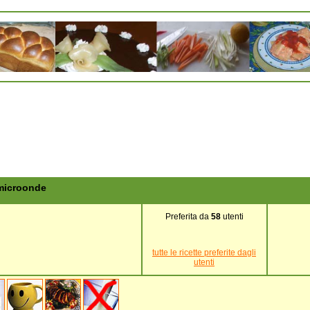
 microonde
Preferita da
58
utenti
tutte le ricette preferite dagli
utenti