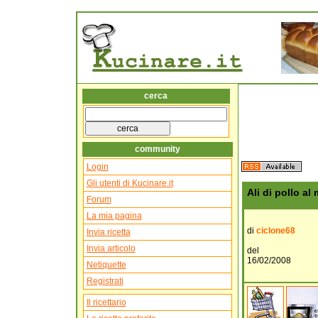
cerca
community
Login
Gli utenti di Kucinare.it
Ali di pollo al
Forum
La mia pagina
di
ciclone68
Invia ricetta
Invia articolo
del
16/02/2008
Netiquette
Registrati
Il ricettario