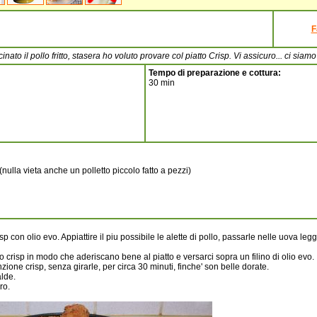
F
to il pollo fritto, stasera ho voluto provare col piatto Crisp. Vi assicuro... ci siamo l
Tempo di preparazione e cottura:
30 min
(nulla vieta anche un polletto piccolo fatto a pezzi)
isp con olio evo. Appiattire il piu possibile le alette di pollo, passarle nelle uova le
o crisp in modo che aderiscano bene al piatto e versarci sopra un filino di olio evo.
ione crisp, senza girarle, per circa 30 minuti, finche' son belle dorate.
alde.
ro.