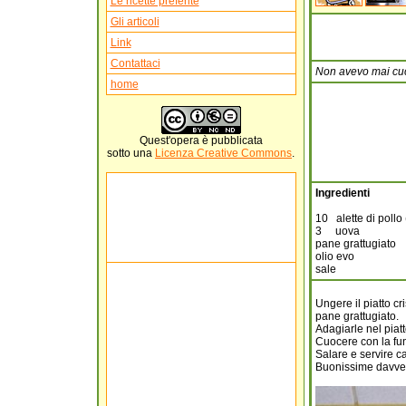
Le ricette preferite
Gli articoli
Link
Contattaci
Non avevo mai cucina
home
Quest'
opera
è pubblicata
sotto una
Licenza Creative Commons
.
Ingredienti
10 alette di pollo 
3 uova
pane grattugiato
olio evo
sale
Ungere il piatto cr
pane grattugiato.
Adagiarle nel piatt
Cuocere con la funz
Salare e servire c
Buonissime davve