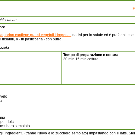
F
 chiccamart
ore
argarina contiene grassi vegetali idrogenati
nocivi per la salute ed è preferibile sosti
i insaturi, o - in pasticceria - con burro.
zzola
Tempo di preparazione e cottura:
30 min 15 min.cottura
 velo
a
lina
 per dolci
uccchero semolato
li ingredienti, (tranne l'uovo e lo zucchero semolato) impastando con il latte. St