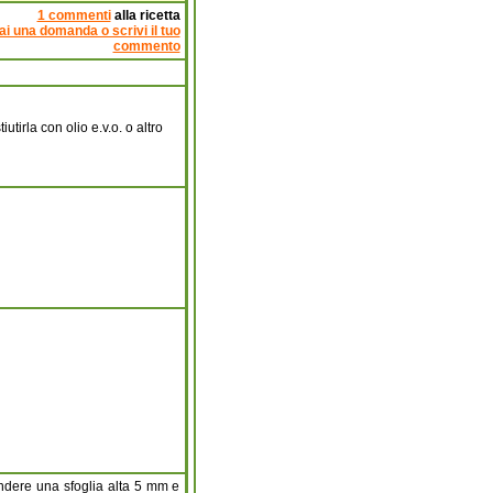
1 commenti
alla ricetta
ai una domanda o scrivi il tuo
commento
utirla con olio e.v.o. o altro
endere una sfoglia alta 5 mm e