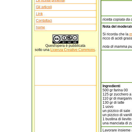
Le ricette preferite
Gli articoli
Link
ricetta copiata da
Contattaci
Nota del moderat
home
Si ricorda che la
m
ricco di acidi grass
Quest'
opera
è pubblicata
nota di mamma pu
sotto una
Licenza Creative Commons
.
Ingredienti
500 gr farina 00
125 gr zucchero a
110 gr di margarin
130 gr di latte
1 uovo
un pizzico di sale
un pizzico di vanil
1 bustina di lievito
una manciata di z
Lavorare insieme g