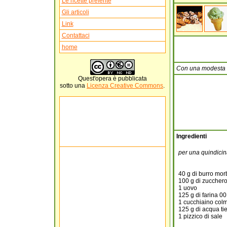
Le ricette preferite
Gli articoli
Link
Contattaci
home
Con una modesta qu
Quest'
opera
è pubblicata
sotto una
Licenza Creative Commons
.
Ingredienti
per una quindicina
40 g di burro mor
100 g di zuccher
1 uovo
125 g di farina 00
1 cucchiaino col
125 g di acqua ti
1 pizzico di sale