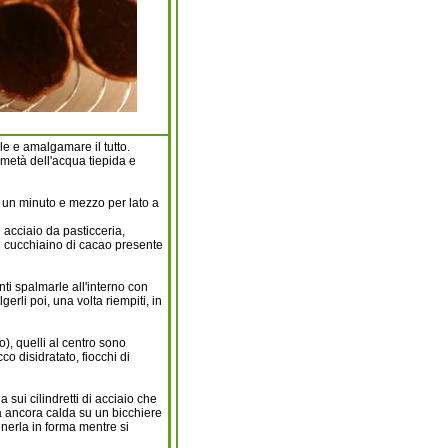
e e amalgamare il tutto.
 metà dell'acqua tiepida e
i un minuto e mezzo per lato a
 acciaio da pasticceria,
l cucchiaino di cacao presente
nti spalmarle all'interno con
rli poi, una volta riempiti, in
so), quelli al centro sono
o disidratato, fiocchi di
sui cilindretti di acciaio che
da ancora calda su un bicchiere
nerla in forma mentre si