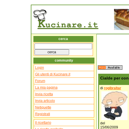
cerca
community
Login
Gli utenti di Kucinare.it
Cialde per con
Forum
La mia pagina
di
rogibraltar
Invia ricetta
Invia articolo
Netiquette
Registrati
Il ricettario
del
15/06/2009