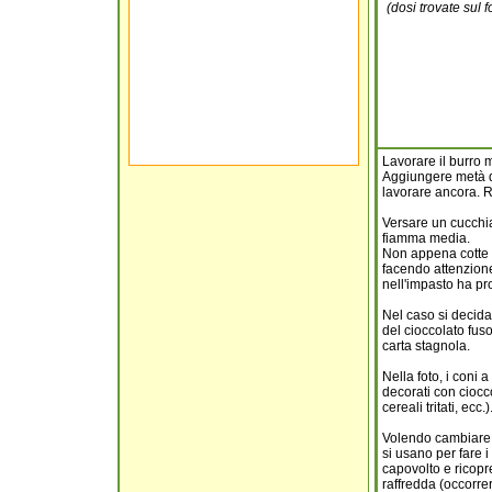
(dosi trovate sul 
Lavorare il burro 
Aggiungere metà de
lavorare ancora. Ri
Versare un cucchia
fiamma media.
Non appena cotte m
facendo attenzione
nell'impasto ha pro
Nel caso si decida 
del cioccolato fuso
carta stagnola.
Nella foto, i coni a
decorati con ciocc
cereali tritati, ecc.)
Volendo cambiare f
si usano per fare i
capovolto e ricopr
raffredda (occorrer