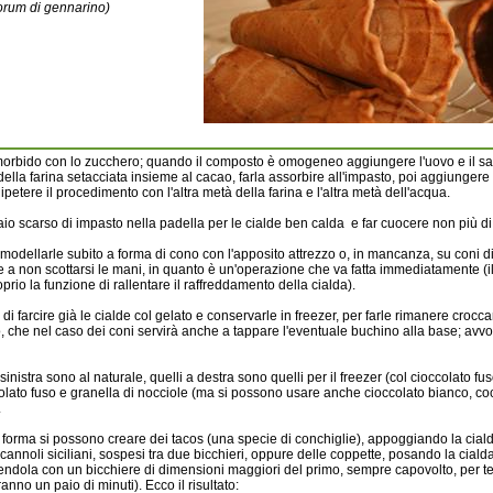
forum di gennarino)
morbido con lo zucchero; quando il composto è omogeneo aggiungere l'uovo e il sal
lla farina setacciata insieme al cacao, farla assorbire all'impasto, poi aggiungere
petere il procedimento con l'altra metà della farina e l'altra metà dell'acqua.
io scarso di impasto nella padella per le cialde ben calda e far cuocere non più d
odellarle subito a forma di cono con l'apposito attrezzo o, in mancanza, su coni di
 a non scottarsi le mani, in quanto è un'operazione che va fatta immediatamente (i
prio la funzione di rallentare il raffreddamento della cialda).
di farcire già le cialde col gelato e conservarle in freezer, per farle rimanere crocca
, che nel caso dei coni servirà anche a tappare l'eventuale buchino alla base; avvolge
 sinistra sono al naturale, quelli a destra sono quelli per il freezer (col cioccolato fu
olato fuso e granella di nocciole (ma si possono usare anche cioccolato bianco, cocc
.
orma si possono creare dei tacos (una specie di conchiglie), appoggiando la cialda 
 cannoli siciliani, sospesi tra due bicchieri, oppure delle coppette, posando la cial
endola con un bicchiere di dimensioni maggiori del primo, sempre capovolto, per te
anno un paio di minuti). Ecco il risultato: