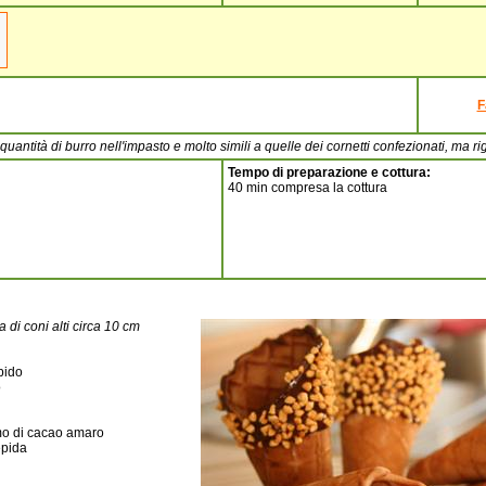
F
antità di burro nell'impasto e molto simili a quelle dei cornetti confezionati, m
Tempo di preparazione e cottura:
40 min compresa la cottura
 di coni alti circa 10 cm
bido
o
mo di cacao amaro
epida