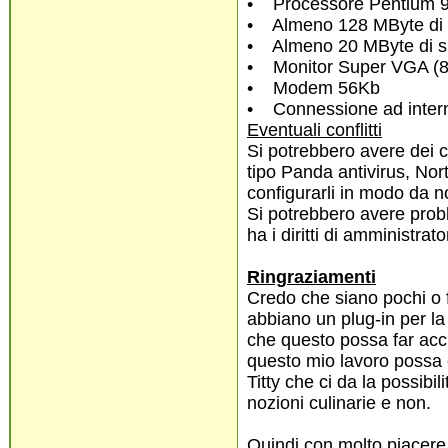
• Processore Pentium 90
• Almeno 128 MByte d
• Almeno 20 MByte di sp
• Monitor Super VGA (800
• Modem 56Kb
• Connessione ad inter
Eventuali conflitti
Si potrebbero avere dei co
tipo Panda antivirus, Nort
configurarli in modo da n
Si potrebbero avere proble
ha i diritti di amministrat
Ringraziamenti
Credo che siano pochi o f
abbiano un plug-in per la
che questo possa far accre
questo mio lavoro possa es
Titty che ci da la possibil
nozioni culinarie e non.
Quindi con molto piacere