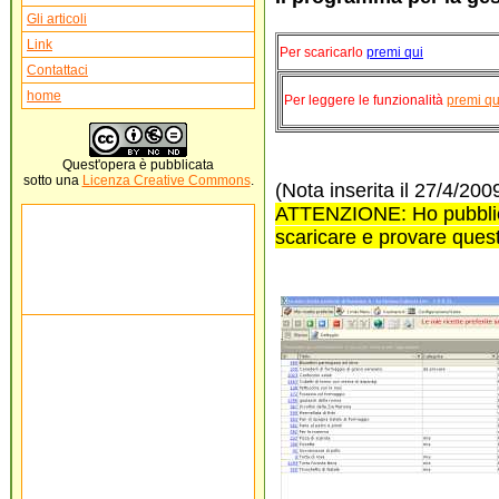
Gli articoli
Link
Per scaricarlo
premi qui
Contattaci
home
Per leggere le funzionalità
premi qu
Quest'
opera
è pubblicata
sotto una
Licenza Creative Commons
.
(Nota inserita il 27/4/200
ATTENZIONE: Ho pubblica
scaricare e provare ques