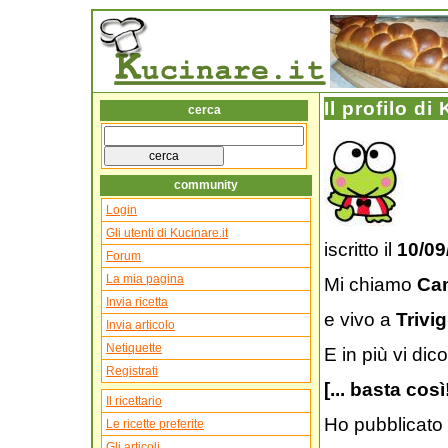
Il profilo di
cerca
community
Login
Gli utenti di Kucinare.it
iscritto il
10/09
Forum
La mia pagina
Mi chiamo
Cam
Invia ricetta
e vivo a
Trivi
Invia articolo
Netiquette
E in più vi dico
Registrati
[... basta così
Il ricettario
Ho pubblicato
Le ricette preferite
Gli articoli