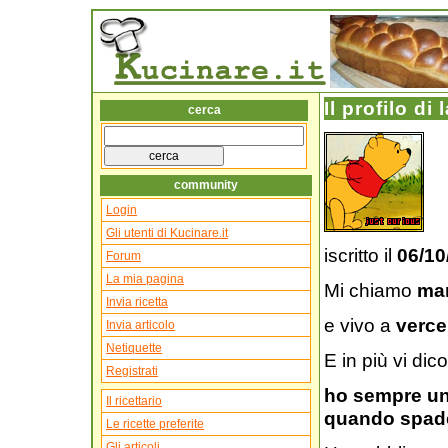
Il profilo di
cerca
community
Login
Gli utenti di Kucinare.it
iscritto il
06/10
Forum
La mia pagina
Mi chiamo
mar
Invia ricetta
e vivo a
vercel
Invia articolo
Netiquette
E in più vi dico
Registrati
ho sempre un 
Il ricettario
quando spadel
Le ricette preferite
Gli articoli