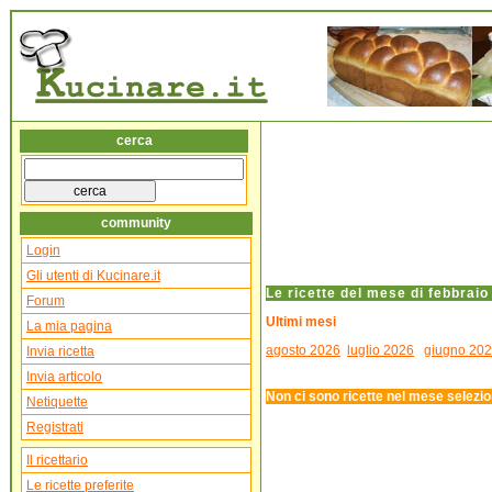
cerca
community
Login
Gli utenti di Kucinare.it
Le ricette del mese di febbraio
Forum
Ultimi mesi
La mia pagina
agosto 2026
luglio 2026
giugno 20
Invia ricetta
Invia articolo
Non ci sono ricette nel mese selezio
Netiquette
Registrati
Il ricettario
Le ricette preferite