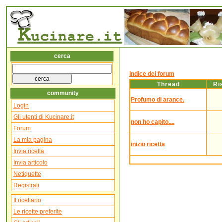
cerca
Indice dei forum
Thread
Ri
community
Profumo di arance.
Login
Gli utenti di Kucinare.it
non ho capito....
Forum
La mia pagina
inizio ricetta
Invia ricetta
Invia articolo
Netiquette
Registrati
Il ricettario
Le ricette preferite