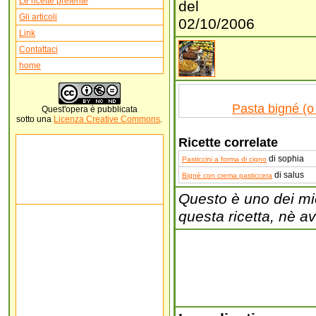
Le ricette preferite
del
Gli articoli
02/10/2006
Link
Contattaci
home
Pasta bigné (o
Quest'
opera
è pubblicata
sotto una
Licenza Creative Commons
.
Ricette correlate
di sophia
Pasticcini a forma di cigno
di salus
Bignè con crema pasticcera
Questo è uno dei mie 
questa ricetta, nè a