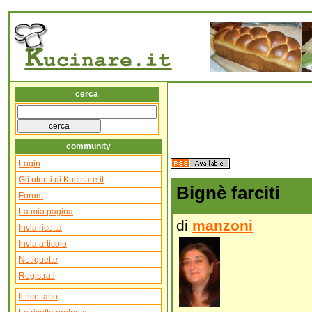
cerca
community
Login
Gli utenti di Kucinare.it
Bignè farciti
Forum
La mia pagina
di
manzoni
Invia ricetta
Invia articolo
Netiquette
Registrati
Il ricettario