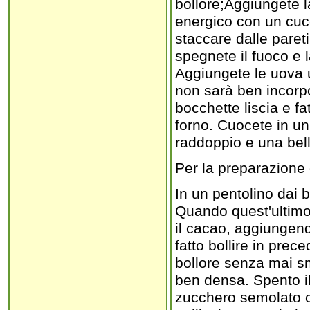
bollore;Aggiungete l
energico con un cucc
staccare dalle pareti
spegnete il fuoco e 
Aggiungete le uova u
non sarà ben incorpo
bocchette liscia e fa
forno. Cuocete in un
raddoppio e una bell
Per la preparazione 
In un pentolino dai 
Quando quest'ultimo 
il cacao, aggiungendo
fatto bollire in pre
bollore senza mai s
ben densa. Spento i
zucchero semolato co