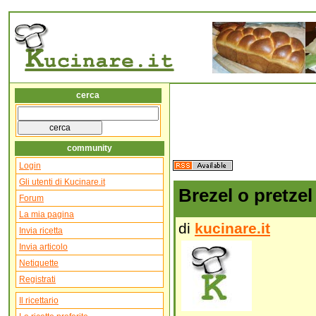
cerca
community
Login
Gli utenti di Kucinare.it
Brezel o pretzel
Forum
La mia pagina
di
kucinare.it
Invia ricetta
Invia articolo
Netiquette
Registrati
Il ricettario