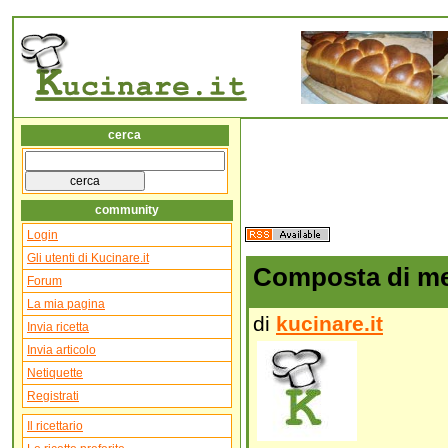
cerca
community
Login
Gli utenti di Kucinare.it
Composta di me
Forum
La mia pagina
di
kucinare.it
Invia ricetta
Invia articolo
Netiquette
Registrati
Il ricettario