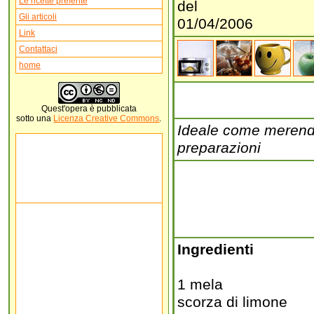
Le ricette preferite
del
Gli articoli
01/04/2006
Link
Contattaci
home
Quest'
opera
è pubblicata
sotto una
Licenza Creative Commons
.
Ideale come merenda 
preparazioni
Ingredienti
1 mela
scorza di limone