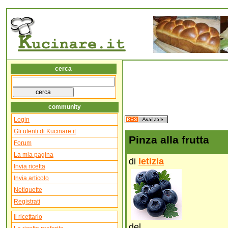
cerca
community
Login
Gli utenti di Kucinare.it
Pinza alla frutta
Forum
La mia pagina
di
letizia
Invia ricetta
Invia articolo
Netiquette
Registrati
Il ricettario
del