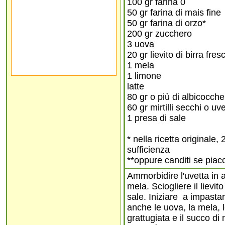
100 gr farina 0
50 gr farina di mais fine
50 gr farina di orzo*
200 gr zucchero
3 uova
20 gr lievito di birra fres
1 mela
1 limone
latte
80 gr o più di albicocch
60 gr mirtilli secchi o uv
1 presa di sale
* nella ricetta originale
sufficienza
**oppure canditi se piac
Ammorbidire l'uvetta in a
mela. Sciogliere il lievit
sale. Iniziare a impasta
anche le uova, la mela, l
grattugiata e il succo d