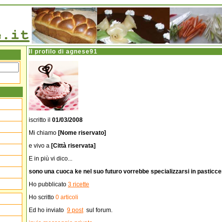
Il profilo di
agnese91
iscritto il
01/03/2008
Mi chiamo
[Nome riservato]
e vivo a
[Città riservata]
E in più vi dico...
sono una cuoca ke nel suo futuro vorrebbe specializzarsi in pasticce
Ho pubblicato
3 ricette
Ho scritto
0 articoli
Ed ho inviato
9 post
sul forum.