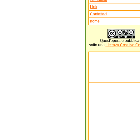
Link
Contattaci
home
Quest'
opera
è pubblica
sotto una
Licenza Creative 