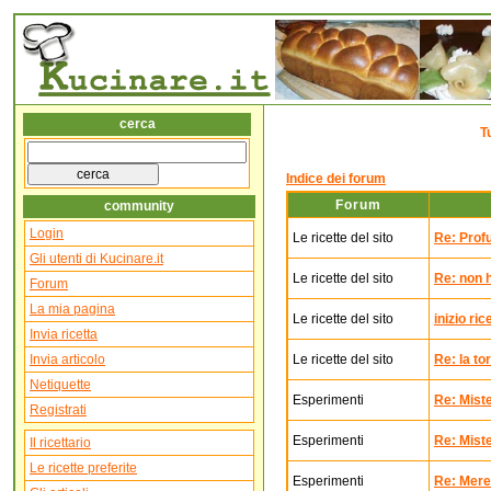
cerca
T
Indice dei forum
Forum
community
Login
Le ricette del sito
Re: Prof
Gli utenti di Kucinare.it
Le ricette del sito
Re: non h
Forum
La mia pagina
Le ricette del sito
inizio ric
Invia ricetta
Invia articolo
Le ricette del sito
Re: la to
Netiquette
Esperimenti
Re: Mister
Registrati
Esperimenti
Re: Mister
Il ricettario
Le ricette preferite
Esperimenti
Re: Mere