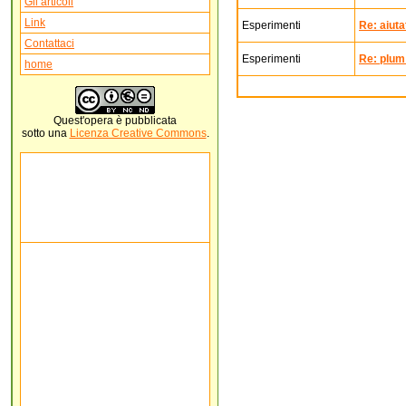
Gli articoli
Link
Esperimenti
Re: aiuta
Contattaci
Esperimenti
Re: plum
home
Quest'
opera
è pubblicata
sotto una
Licenza Creative Commons
.