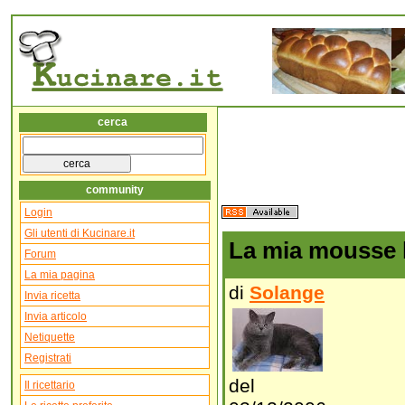
cerca
community
Login
Gli utenti di Kucinare.it
La mia mousse l
Forum
La mia pagina
di
Solange
Invia ricetta
Invia articolo
Netiquette
Registrati
del
Il ricettario