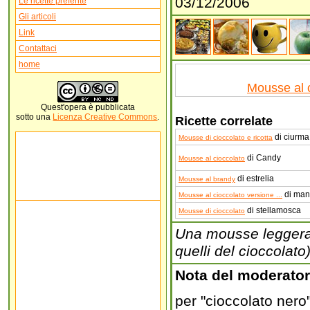
03/12/2006
Le ricette preferite
Gli articoli
Link
Contattaci
home
Mousse al 
Quest'
opera
è pubblicata
sotto una
Licenza Creative Commons
.
Ricette correlate
di ciurma
Mousse di cioccolato e ricotta
di Candy
Mousse al cioccolato
di estrelia
Mousse al brandy
di man
Mousse al cioccolato versione ...
di stellamosca
Mousse di cioccolato
Una mousse leggera p
quelli del cioccolato)
Nota del moderato
per "cioccolato nero