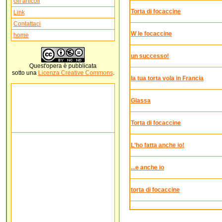
Gli articoli
Torta di focaccine
Link
Contattaci
W le focaccine
home
un successo!
Quest'
opera
è pubblicata
sotto una
Licenza Creative Commons
.
la tua torta vola in Francia
Glassa
Torta di focaccine
L'ho fatta anche io!
...e anche io
torta di focaccine