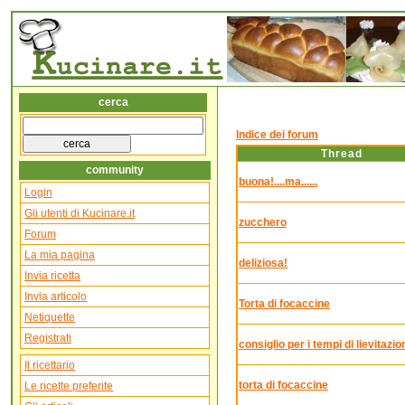
cerca
Indice dei forum
Thread
community
buona!....ma......
Login
Gli utenti di Kucinare.it
zucchero
Forum
La mia pagina
deliziosa!
Invia ricetta
Invia articolo
Torta di focaccine
Netiquette
Registrati
consiglio per i tempi di lievitazio
Il ricettario
torta di focaccine
Le ricette preferite