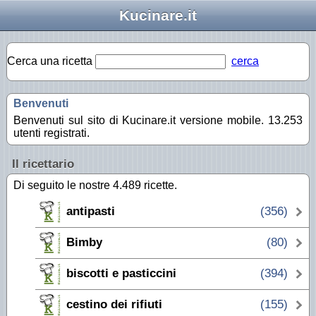
Kucinare.it
Cerca una ricetta
cerca
Benvenuti
Benvenuti sul sito di Kucinare.it versione mobile. 13.253
utenti registrati.
Il ricettario
Di seguito le nostre 4.489 ricette.
antipasti
(356)
Bimby
(80)
biscotti e pasticcini
(394)
cestino dei rifiuti
(155)