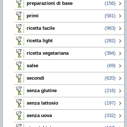
preparazioni di base
(156)
primi
(581)
ricetta facile
(983)
ricetta light
(282)
ricetta vegetariana
(394)
salse
(69)
secondi
(620)
senza glutine
(216)
senza lattosio
(197)
senza uova
(332)