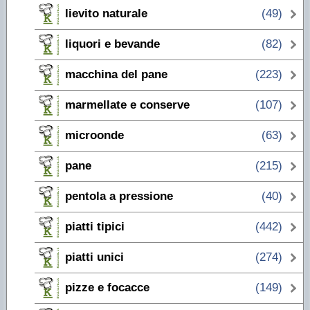
lievito naturale
(49)
liquori e bevande
(82)
macchina del pane
(223)
marmellate e conserve
(107)
microonde
(63)
pane
(215)
pentola a pressione
(40)
piatti tipici
(442)
piatti unici
(274)
pizze e focacce
(149)