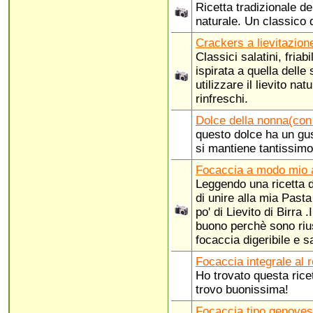
Ricetta tradizionale de
naturale. Un classico 
Crackers a lievitazion
Classici salatini, friab
ispirata a quella delle 
utilizzare il lievito na
rinfreschi.
Dolce della nonna(con 
questo dolce ha un gus
si mantiene tantissimo
Focaccia a modo mio a
Leggendo una ricetta di
di unire alla mia Past
po' di Lievito di Birra .
buono perchè sono riu
focaccia digeribile e s
Focaccia integrale al 
Ho trovato questa ricet
trovo buonissima!
Focaccia tipo genoves