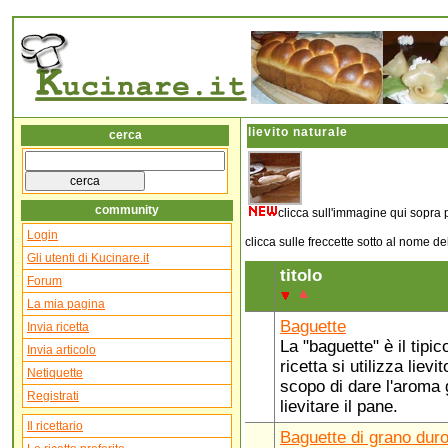
lievito naturale
cerca
community
clicca sull'immagine qui sopra p
Login
clicca sulle freccette sotto al nome d
Gli utenti di Kucinare.it
titolo
Forum
La mia pagina
Baguette
Invia ricetta
La "baguette" è il tipi
Invia articolo
ricetta si utilizza lievi
Netiquette
scopo di dare l'aroma g
Registrati
lievitare il pane.
Il ricettario
Baguette di grano duro