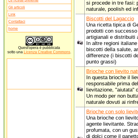
Le ricette preferite
si procede in tre fasi:
Gli articoli
naturale, poolish ed in
Link
Biscotti del Lagaccio
Contattaci
Una ricetta tipica di
home
prodotti con successo 
artigianali e distribui
In altre regioni italia
Quest'
opera
è pubblicata
biscotti della salute, 
sotto una
Licenza Creative Commons
.
differenze (i biscotti 
punto grassi)
Brioche con lievito nat
In questa brioche il lie
responsabile prima del
lievitazione, "aiutata" d
Un modo per non buttare
naturale dovuti ai rinfr
Brioche con solo lievit
Una brioche con lievit
agente lievitante. Stra
profumata, con un gust
di dolci come il panet