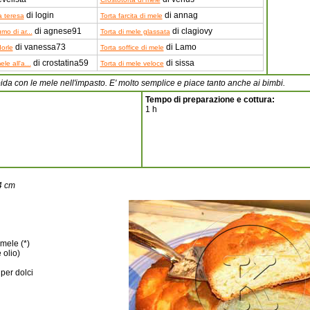
di login
di annag
a teresa
Torta farcita di mele
di agnese91
di clagiovy
mo di ar...
Torta di mele glassata
di vanessa73
di Lamo
orle
Torta soffice di mele
di crostatina59
di sissa
le all'a...
Torta di mele veloce
ida con le mele nell'impasto. E' molto semplice e piace tanto anche ai bimbi.
Tempo di preparazione e cottura:
1 h
4 cm
 mele (*)
 olio)
 per dolci