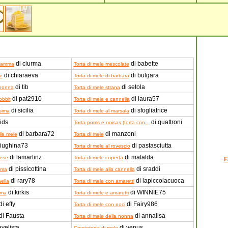
di ciurma
di babette
 mamma
Torta di mele mescolate
di chiaraeva
di bulgara
le
Torta di mele di barbara
di tib
di setola
 nonna
Torta di mele strana
di pat2910
di laura57
obbit
Torta di mele e cannella
di sicilia
di sfogliatrice
ssima
Torta di mele al marsala
ids
di quattroni
Torta poms e noisas (torta con...
di barbara72
di manzoni
lle mele
Torta di mele
iughina73
di pastasciutta
Torta di mele al rovescio
di lamartinz
di mafalda
gese
Torta di mele coperta
F
di pissicottina
di sraddi
mma
Torta di mele alla cannella
di rary78
di lapiccolacuoca
aella
Torta di mele con amaretti
di kirkis
di WINNIE75
ima
Torta di mele e amaretti
i effy
di Fairy986
Torta di mele con noci
di Fausta
di annalisa
Torta di mele della nonna
evelista
di venus
Crostotorta di mele