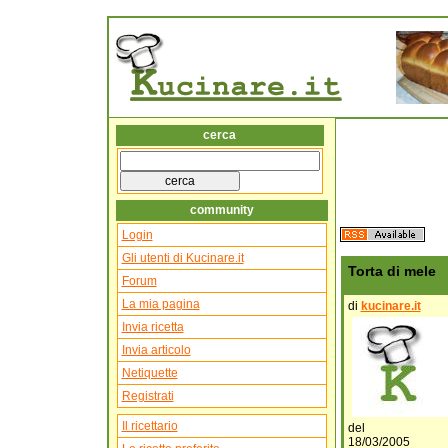
cerca
community
Login
Gli utenti di Kucinare.it
Torta di mele
Forum
La mia pagina
di
kucinare.it
Invia ricetta
Invia articolo
Netiquette
Registrati
Il ricettario
del
18/03/2005