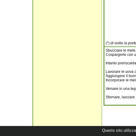
(*)
di solito la pre
Sbucciare le mele, t
Cospargerle con un
Intanto preriscalda
Lavorare le uova c
Aggiungere il burro 
Incorporare le mele
Versare in una tegl
Sfornare, lasciare 
Questo sito utilizza