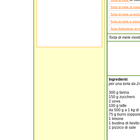
Torta di mele di mari
Torta di mele al profu
Torta di mele e mand
Torta finlandese di me
Torta di mele morb
Ingredienti
per una torta da 2
300 g farina
150 g zucchero
2 uova
100 g latte
da 500 g a 1 kg di
75 g burro (oppure
1 limone
1 bustina di lievito
1 pizzico di sale