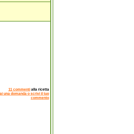
11 commenti
alla ricetta
ai una domanda o scrivi il tuo
commento