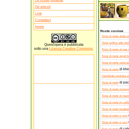
Le ricette preferite
Gli articoli
Link
Contattaci
home
Ricette correlate
Torta di mele della
Torta soffice alle me
Quest'
opera
è pubblicata
sotto una
Licenza Creative Commons
.
Torta di mele di mia
Torta di mele degli h
Torta di mele veloci
di khe
Torta di mele
Ciambella morbida a
di pac
Torta di mele
Torta di mele norve
Torta di mele di ma
Torta di mele by raff
Torta di mele faciliss
d
Torta di mele e noci
Torta di mele e noci
di cat
Torta di mele