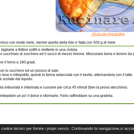
clicca per ingrandire
ferisco con molte mele, mentre quella della foto e' fatta con 500 g di mele
agliarle a fettine sottili e metterle in una ciotola.
 cucchiaio di zucchero ed il succo di mezzo limone. Mescolare bene e tenere da p
re il forno a 180 gradi.
on lo zucchero ed un pizzico di sale.
fuso e intiepidito, quindi la farina setacciata con il lievito, alternandola con il latte.
 scolate dal liquido.
ia imburrata e infarinata e cuocere per circa 45 minuti (fare la prova stecchino).
intiepidire un po' il dolce e sformarlo. Farlo raffreddare su una gratella.
 cookie tecnici per fornire i propri servizi. Continuando la navigazione,si accon