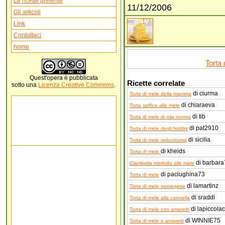
Le ricette preferite
11/12/2006
Gli articoli
Link
Contattaci
home
Torta 
Quest'
opera
è pubblicata
Ricette correlate
sotto una
Licenza Creative Commons
.
di ciurma
Torta di mele della mamma
di chiaraeva
Torta soffice alle mele
di tib
Torta di mele di mia nonna
di pat2910
Torta di mele degli hobbit
di sicilia
Torta di mele velocissima
di kheids
Torta di mele
di barbara
Ciambella morbida alle mele
di paciughina73
Torta di mele
di lamartinz
Torta di mele norvegese
di sraddi
Torta di mele alla cannella
di lapiccola
Torta di mele con amaretti
di WINNIE75
Torta di mele e amaretti