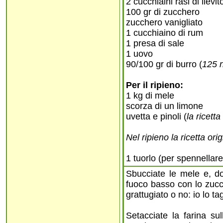
2 cucchiaini rasi di lievit
100 gr di zucchero
zucchero vanigliato
1 cucchiaino di rum
1 presa di sale
1 uovo
90/100 gr di burro (
125 n
Per il ripieno:
1 kg di mele
scorza di un limone
uvetta e pinoli (
la ricett
Nel ripieno la ricetta or
1 tuorlo (per spennellare
Sbucciate le mele e, do
fuoco basso con lo zucch
grattugiato o no: io lo ta
Setacciate la farina sul