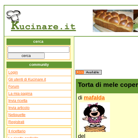
cerca
community
Login
Gli utenti di Kucinare.it
Torta di mele coper
Forum
La mia pagina
di
mafalda
Invia ricetta
Invia articolo
Netiquette
Registrati
Il ricettario
del