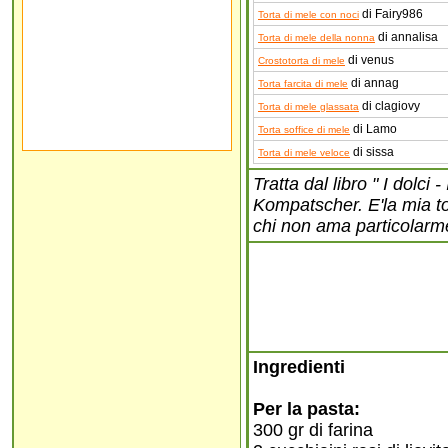
di Fairy986
Torta di mele con noci
di annalisa
Torta di mele della nonna
di venus
Crostotorta di mele
di annag
Torta farcita di mele
di clagiovy
Torta di mele glassata
di Lamo
Torta soffice di mele
di sissa
Torta di mele veloce
Tratta dal libro " I dolci
Kompatscher. E'la mia tor
chi non ama particolarme
Ingredienti
Per la pasta:
300 gr di farina